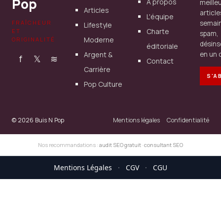
Pop
À propos
meille
Articles
articl
L'équipe
FRAÎCHEUR
semain
Lifestyle
Charte
ET
spam,
Moderne
ORIGINALITÉ
désins
éditoriale
Argent &
en un c
f
𝕏
≋
Contact
Carrière
S'A
Pop Culture
© 2026 Buis N Pop
Mentions légales
Confidentialité
Nos recommandations :
audit SEO gratuit
·
consultant SEO
Mentions Légales
·
CGV
·
CGU