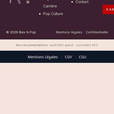
f
𝕏
≋
Contact
Carrière
S'A
Pop Culture
© 2026 Buis N Pop
Mentions légales
Confidentialité
Nos recommandations :
audit SEO gratuit
·
consultant SEO
Mentions Légales
·
CGV
·
CGU