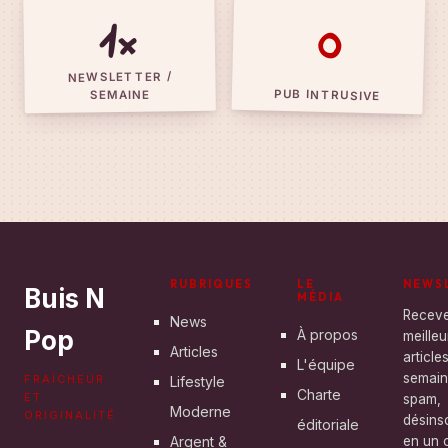
1×
0
NEWSLETTER /
PUB INTRUSIVE
SEMAINE
RUBRIQUES
LE
NEWS
Buis N
MÉDIA
Recev
News
Pop
À propos
meilleu
Articles
articl
L'équipe
semain
FRAÎCHEUR
Lifestyle
Charte
ET
spam,
Moderne
ORIGINALITÉ
désinsc
éditoriale
Argent &
en un c