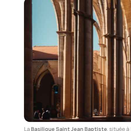
La
Basilique Saint Jean Baptiste
, située 