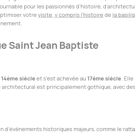
ournable pour les passionnés d’histoire, d’architectur
optimiser votre
visite, y compris l’histoire
de
la basili
einement.
ue Saint Jean Baptiste
n
u
14ème siècle
et s’est achevée au
17ème siècle
. Ell
yle architectural est principalement gothique, avec d
témoin d’événements historiques majeurs, comme le ra