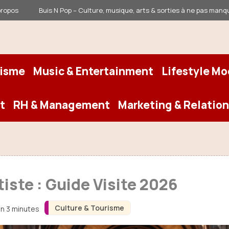
propos
Buis N Pop – Culture, musique, arts & sorties à ne pas manq
risme
Music & Entertainment
Lifestyle M
t
RH & Management
Marketing & Relation
iste : Guide Visite 2026
Culture & Tourisme
on 3 minutes