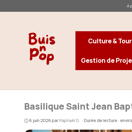
Aller
À 
au
contenu
Culture & Tou
Gestion de Proje
Basilique Saint Jean Bapt
6 juin 2026
par
Raphaël D.
·
Durée de lecture : envir