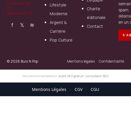
FRAÎCHEUR
semain
Lifestyle
Charte
ET
spam,
Moderne
ORIGINALITÉ
désins
éditoriale
Argent &
en un c
f
𝕏
≋
Contact
Carrière
S'A
Pop Culture
© 2026 Buis N Pop
Mentions légales
Confidentialité
Nos recommandations :
audit SEO gratuit
·
consultant SEO
Mentions Légales
·
CGV
·
CGU