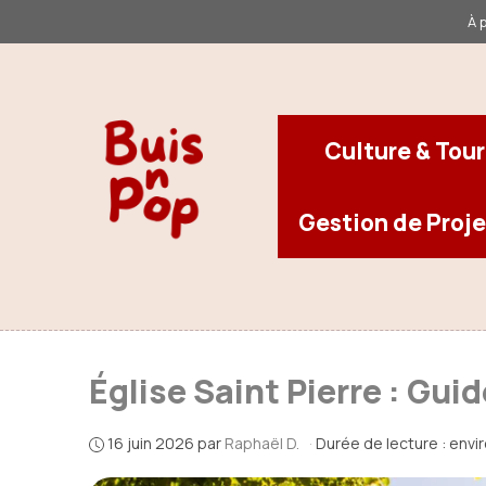
Aller
À 
au
contenu
Culture & Tou
Gestion de Proje
Église Saint Pierre : Gui
16 juin 2026
par
Raphaël D.
·
Durée de lecture : envi