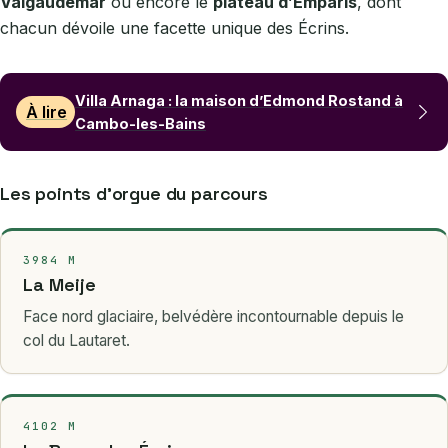
Valgaudemar
ou encore le
plateau d’Emparis
, dont
chacun dévoile une facette unique des Écrins.
Villa Arnaga : la maison d’Edmond Rostand à
À lire
Cambo-les-Bains
Les points d’orgue du parcours
3984 M
La Meije
Face nord glaciaire, belvédère incontournable depuis le
col du Lautaret.
4102 M