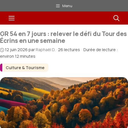
Aller
Menu
au
Menu
contenu
GR 54 en 7 jours : relever le défi du Tour des
Écrins en une semaine
12 juin 2026
par
Raphaël D.
·
26 lectures
·
Durée de lecture :
environ 12 minutes
Culture & Tourisme