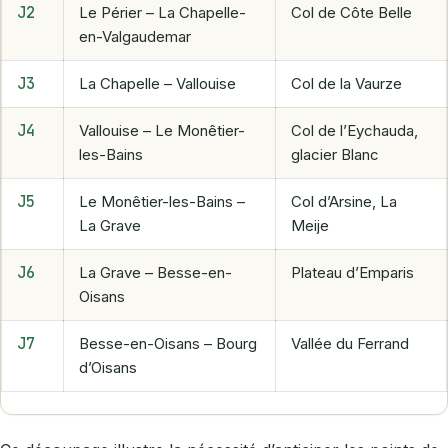
J2
Le Périer – La Chapelle-
Col de Côte Belle
en-Valgaudemar
J3
La Chapelle – Vallouise
Col de la Vaurze
J4
Vallouise – Le Monêtier-
Col de l’Eychauda,
les-Bains
glacier Blanc
J5
Le Monêtier-les-Bains –
Col d’Arsine, La
La Grave
Meije
J6
La Grave – Besse-en-
Plateau d’Emparis
Oisans
J7
Besse-en-Oisans – Bourg
Vallée du Ferrand
d’Oisans