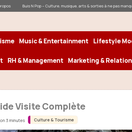
propos
Buis N Pop – Culture, musique, arts & sorties à ne pas manq
risme
Music & Entertainment
Lifestyle M
t
RH & Management
Marketing & Relation
uide Visite Complète
Culture & Tourisme
ron 3 minutes