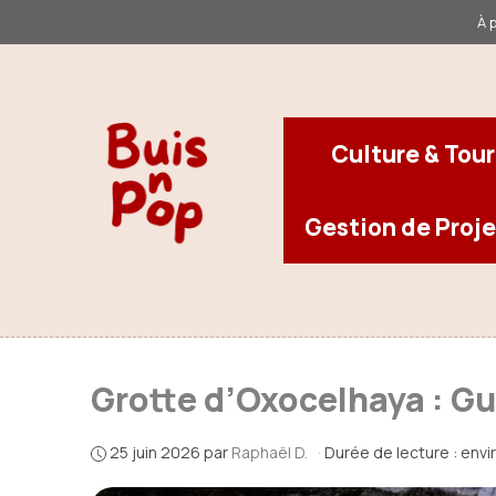
Aller
À 
au
contenu
Culture & Tou
Gestion de Proje
Grotte d’Oxocelhaya : G
25 juin 2026
par
Raphaël D.
·
Durée de lecture : envi