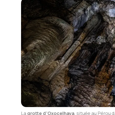
La
grotte d’Oxocelhaya
, située au Pérou d