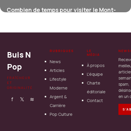
Combien de temps pour visiter le Mont-
Saint-Michel ?
16 juillet 2026
RUBRIQUES
LE
NEWS
Buis N
MÉDIA
Recev
News
Pop
À propos
meille
Articles
articl
L'équipe
FRAÎCHEUR
semain
Lifestyle
Charte
ET
spam,
Moderne
ORIGINALITÉ
désins
éditoriale
Argent &
en un c
f
𝕏
≋
Contact
Carrière
S'A
Pop Culture