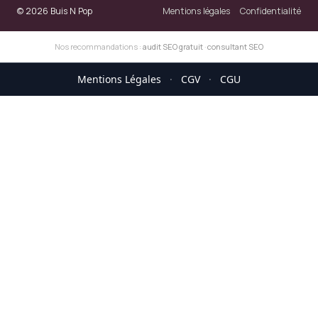
© 2026 Buis N Pop
Mentions légales
Confidentialité
Nos recommandations :
audit SEO gratuit
·
consultant SEO
Mentions Légales
·
CGV
·
CGU