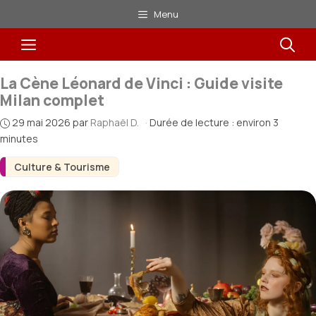
Aller
Menu
au
Menu
contenu
La Cène Léonard de Vinci : Guide visite
Milan complet
29 mai 2026
par
Raphaël D.
·
Durée de lecture : environ 3
minutes
Culture & Tourisme