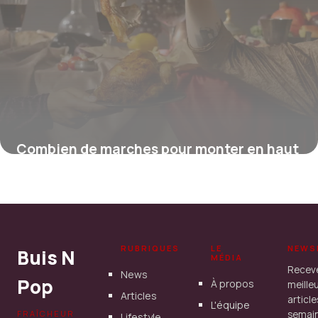
Combien de marches pour monter en haut
de l’Arc de Triomphe ?
16 juillet 2026
RUBRIQUES
LE
NEWS
Buis N
MÉDIA
Recev
News
Pop
À propos
meille
Articles
articl
L'équipe
FRAÎCHEUR
semain
Lifestyle