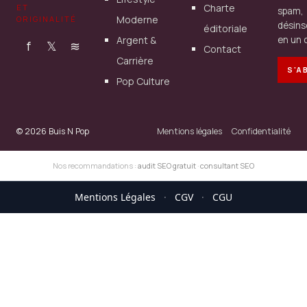
Charte
ET
spam,
Moderne
ORIGINALITÉ
désins
éditoriale
Argent &
en un c
f
𝕏
≋
Contact
Carrière
S'A
Pop Culture
© 2026 Buis N Pop
Mentions légales
Confidentialité
Nos recommandations :
audit SEO gratuit
·
consultant SEO
Mentions Légales
·
CGV
·
CGU