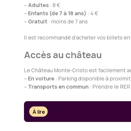
–
Adultes
: 8 €
–
Enfants (de 7 à 18 ans)
: 4 €
–
Gratuit
: moins de 7 ans
Il est recommandé d’acheter vos billets en l
Accès au château
Le Château Monte-Cristo est facilement ac
–
En voiture
: Parking disponible à proximit
–
Transports en commun
: Prendre le RER 
À lire