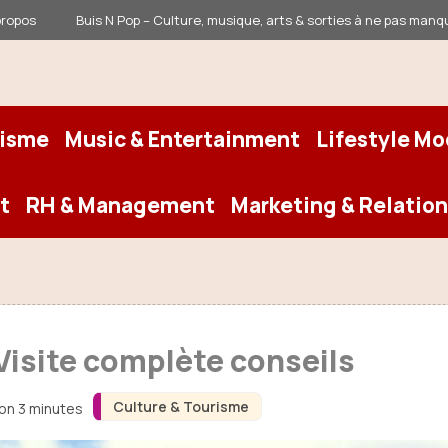
propos
Buis N Pop – Culture, musique, arts & sorties à ne pas manq
risme
Music & Entertainment
Lifestyle M
t
RH & Management
Marketing & Relation
Visite complète conseils
Culture & Tourisme
ron 3 minutes