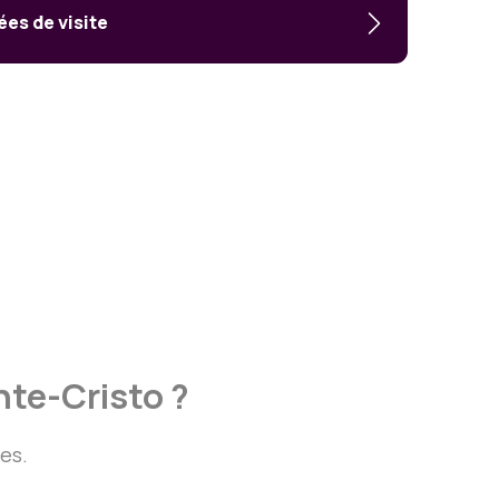
es de visite
nte-Cristo ?
es.