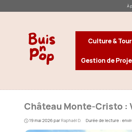
Aller
À 
au
contenu
Culture & Tou
Gestion de Proje
Château Monte-Cristo : 
19 mai 2026
par
Raphaël D.
·
Durée de lecture : envi