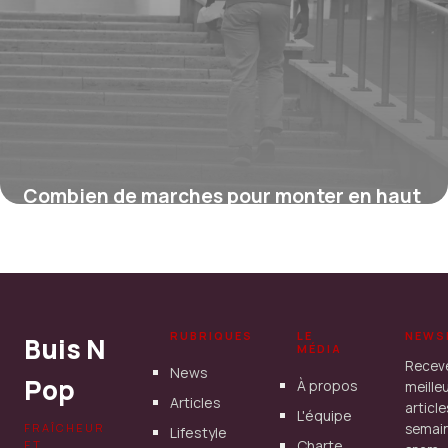
Combien de marches pour monter en haut
de l’Arc de Triomphe ?
16 juillet 2026
RUBRIQUES
LE
NEWS
Buis N
MÉDIA
Recev
News
Pop
À propos
meille
Articles
articl
L'équipe
FRAÎCHEUR
semain
Lifestyle
Charte
ET