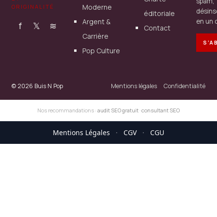
spam,
Moderne
ORIGINALITÉ
désins
éditoriale
Argent &
en un c
f
𝕏
≋
Contact
Carrière
S'A
Pop Culture
© 2026 Buis N Pop
Mentions légales
Confidentialité
Nos recommandations :
audit SEO gratuit
·
consultant SEO
Mentions Légales
·
CGV
·
CGU