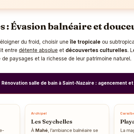
les : Évasion balnéaire et douce
éloigner du froid, choisir une
île tropicale
ou subtropical
ait entre
détente absolue
et
découvertes culturelles
. 
é de paysages et la richesse de leur patrimoine naturel.
Rénovation salle de bain à Saint-Nazaire : agencement et
Archipel
Caraïb
Les Seychelles
Play
e-
À
Mahé
, l’ambiance balnéaire se
La mag