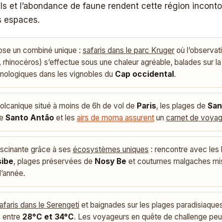
ls et l’abondance de faune rendent cette région incont
s espaces.
se un combiné unique :
safaris dans le parc Kruger
où l’observati
d, rhinocéros) s’effectue sous une chaleur agréable, balades sur l
nologiques dans les vignobles du
Cap occidental
.
 volcanique situé à moins de 6h de vol de
Paris
, les plages de
San
de
Santo Antão
et les
airs de morna assurent
un
carnet de voyag
ascinante grâce à ses
écosystèmes uniques
: rencontre avec les 
ibe
, plages préservées de
Nosy Be
et coutumes malgaches mise
’année.
afaris dans le Serengeti
et baignades sur les plages paradisiaqu
 entre
28°C et 34°C
. Les voyageurs en quête de challenge peuv