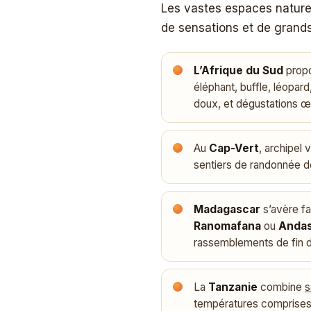
Les vastes espaces nature
de sensations et de grand
L’Afrique du Sud
propo
éléphant, buffle, léopar
doux, et dégustations œ
Au
Cap-Vert
, archipel
sentiers de randonnée 
Madagascar
s’avère f
Ranomafana
ou
Andas
rassemblements de fin d
La
Tanzanie
combine
s
températures comprises