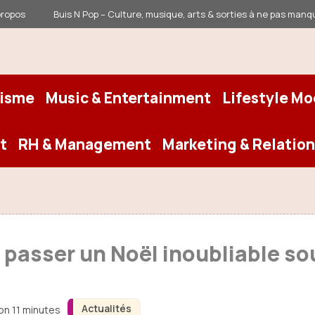
propos
Buis N Pop – Culture, musique, arts & sorties à ne pas manq
risme
Music & Entertainment
Lifestyle M
t
RH & Management
Marketing & Relation
passer un Noël inoubliable sou
Actualités
ron 11 minutes