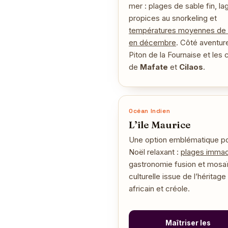
mer : plages de sable fin, l
propices au snorkeling et
températures moyennes de
en décembre
. Côté aventure
Piton de la Fournaise et les 
de
Mafate
et
Cilaos
.
Océan Indien
L’île Maurice
Une option emblématique po
Noël relaxant :
plages imma
gastronomie fusion et mosa
culturelle issue de l’héritage 
africain et créole.
Maîtriser les