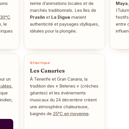
agons
teinte d’animations locales et de
Maya
marchés traditionnels. Les îles de
(Tulum
 30°C
Praslin
et
La Digue
marient
festif
, le
authenticité et paysages idylliques,
entre 
cirques
idéales pour la plongée.
influe
Atlantique
Les Canaries
ur un
À Tenerife et Gran Canaria, la
culées
,
tradition des « Belenes » (crèches
ïque
géantes) et les événements
indien,
musicaux du 24 décembre créent
une atmosphère chaleureuse,
baignés de
25°C en moyenne
.