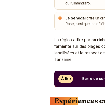
du Kilimandjaro.
Le Sénégal
offre un cl
Rose, ainsi que les célé
La région attire par
sa ric
farniente sur des plages co
labellisées et le respect
Tanzanie.
À lire
Barre de cuiv
Expériences cu