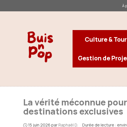
Aller
À 
au
contenu
Culture & Tou
Gestion de Proje
La vérité méconnue pour 
destinations exclusives
15 juin 2026
par
Raphaël D.
·
Durée de lecture : envi