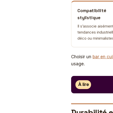
Compatibilité
stylistique
Il s’associe aisémen
tendances industriell
déco ou minimaliste
Choisir un
bar en cu
usage.
À lire
Durabilité 