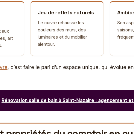
Jeu de reflets naturels
Ambian
Le cuivre rehausse les
Son asp
couleurs des murs, des
saisons,
t aux
luminaires et du mobilier
fréquent
es, art
alentour.
s.
ivre
, c’est faire le pari d’un espace unique, qui évolue 
Rénovation salle de bain à Saint-Nazaire : agencement et
et propriétés du comptoir en cu