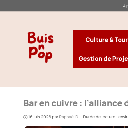
Aller
À 
au
contenu
Culture & Tou
Gestion de Proje
Bar en cuivre : l’allianc
16 juin 2026
par
Raphaël D.
·
Durée de lecture : envi