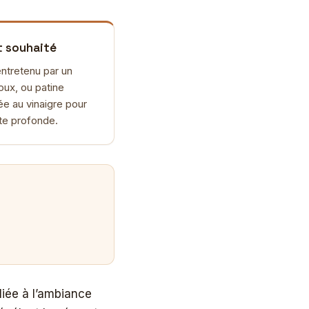
 souhaité
 entretenu par un
oux, ou patine
ée au vinaigre pour
nte profonde.
liée à l’ambiance