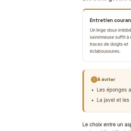
Entretien coura
Un linge doux imbib
savonneuse suffit à 
traces de doigts et
éclaboussures.
À éviter
Les éponges ab
La javel et les
Le choix entre un asp