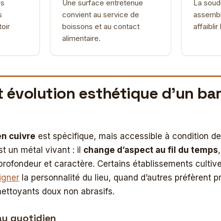
es
Une surface entretenue
La soud
s
convient au service de
assembl
oir
boissons et au contact
affaiblir
alimentaire.
t évolution esthétique d’un bar
en cuivre
est spécifique, mais accessible à condition d
st un métal vivant : il
change d’aspect au fil du temps
 profondeur et caractère. Certains établissements cultiv
igner
la personnalité du lieu, quand d’autres préfèrent pr
 nettoyants doux non abrasifs.
au quotidien