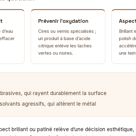
nt
Prévenir l’oxydation
Aspect
é d’eau
Cires ou vernis spécialisés ;
Brillant
effacer
un produit à base d’acide
polish d
citrique enlève les taches
accélér
vertes ou noires.
une tei
rasives, qui rayent durablement la surface
 solvants agressifs, qui altèrent le métal
ect brillant ou patiné relève d’une décision esthétique, 