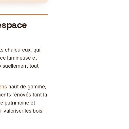
 espace
ts chaleureux, qui
rce lumineuse et
visuellement tout
ens
haut de gamme,
ments rénovés font la
re patrimoine et
 valoriser les bois