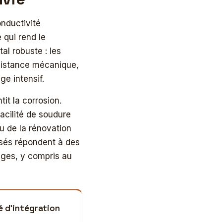
nductivité
 qui rend le
al robuste : les
ésistance mécanique,
ge intensif.
it la corrosion.
acilité de soudure
u de la rénovation
isés répondent à des
ages, y compris au
té d’intégration