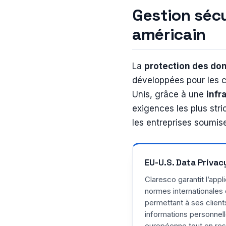
Gestion sécu
américain
La
protection des do
développées pour les c
Unis, grâce à une
infr
exigences les plus str
les entreprises soumise
EU-U.S. Data Priva
Claresco garantit l’appl
normes internationales 
permettant à ses client
informations personnell
européenne tout en re