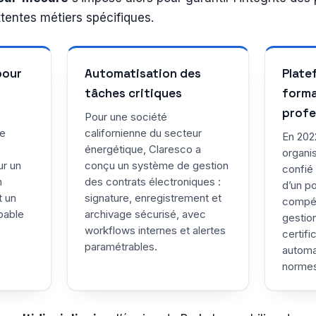
tentes métiers spécifiques.
pour
Automatisation des
Plate
tâches critiques
forma
profe
Pour une société
de
californienne du secteur
En 202
énergétique, Claresco a
organis
ur un
conçu un système de gestion
confié 
n
des contrats électroniques :
d’un po
t un
signature, enregistrement et
compét
pable
archivage sécurisé, avec
gestio
workflows internes et alertes
certifi
paramétrables.
automa
normes