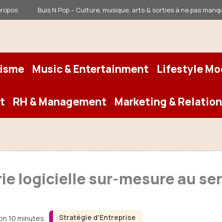
propos
Buis N Pop – Culture, musique, arts & sorties à ne pas manq
risme
Music & Entertainment
Lifestyle M
t
RH & Management
Marketing & Relation
rie logicielle sur-mesure au se
Stratégie d'Entreprise
ron 10 minutes