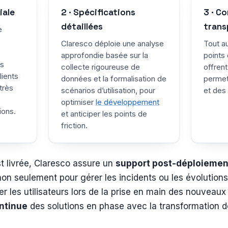
iale
2 · Spécifications
3 · C
détaillées
trans
e
Claresco déploie une analyse
Tout au
approfondie basée sur la
points
es
collecte rigoureuse de
offrent
lients
données et la formalisation de
permet
très
scénarios d’utilisation, pour
et des 
optimiser
le développement
ions.
et anticiper les points de
friction.
st livrée, Claresco assure un
support post-déploiemen
non seulement pour gérer les incidents ou les évolution
les utilisateurs lors de la prise en main des nouveaux o
ontinue
des solutions en phase avec la transformation d