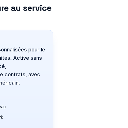
ure au service
onnalisées pour le
mites. Active sans
cé,
de contrats, avec
éricain.
eau
rk