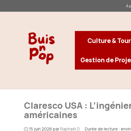
Aller
À 
au
contenu
Culture & Tou
Gestion de Proje
Claresco USA : L’ingénie
américaines
15 juin 2026
par
Raphaël D.
·
Durée de lecture : envi