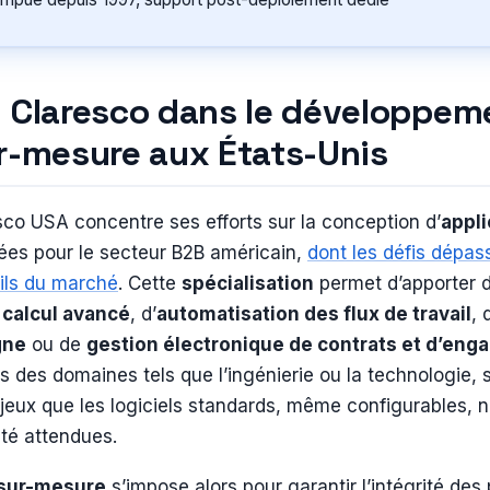
e Claresco dans le développem
ur-mesure aux États-Unis
sco USA concentre ses efforts sur la conception d’
appl
ées pour le secteur B2B américain,
dont les défis dépa
tils du marché
. Cette
spécialisation
permet d’apporter 
e
calcul avancé
, d’
automatisation des flux de travail
,
gne
ou de
gestion électronique de contrats et d’en
s des domaines tels que l’ingénierie ou la technologie, 
jeux que les logiciels standards, même configurables, n
lité attendues.
 sur-mesure
s’impose alors pour garantir l’intégrité des 