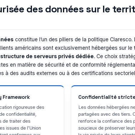
risée des données sur le territ
nnées
constitue l’un des piliers de la politique Claresco.
lients américains sont exclusivement hébergées sur le te
astructure de serveurs privés dédiée
. Ce choix strat
ictes en matière de sécurité et de conformité réglement
s à des audits externes ou à des certifications sectoriel
cy Framework
Confidentialité strict
ication rigoureuse des
Les données hébergées ne 
de confidentialité,
partagées avec des tiers. 
s de traiter des
renforce la confiance des 
es issues de l’Union
soucieux de préserver leurs
stant conformes aux
la vie privée de leurs client