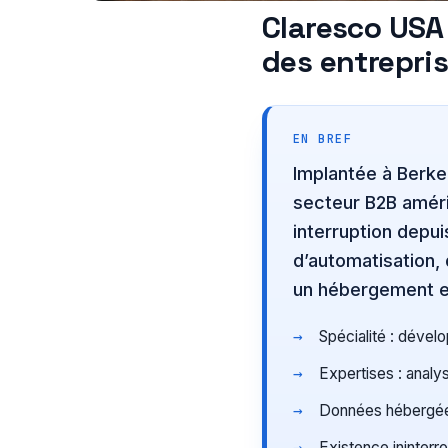
Claresco USA 
des entrepri
EN BREF
Implantée à Berke
secteur B2B améric
interruption depui
d’automatisation, 
un hébergement et
Spécialité : dévelo
Expertises : analy
Données hébergée
Existence ininter