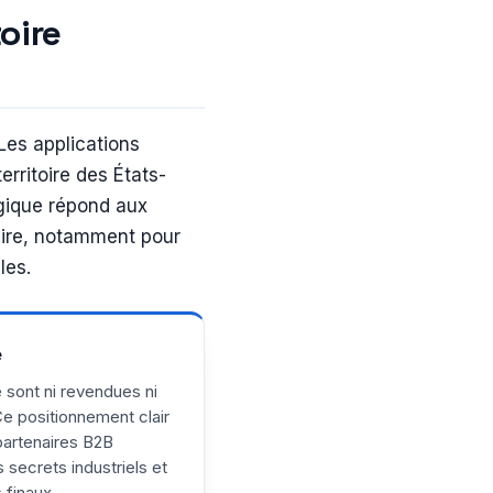
oire
 Les applications
rritoire des États-
égique répond aux
aire, notamment pour
les.
e
sont ni revendues ni
Ce positionnement clair
partenaires B2B
 secrets industriels et
s finaux.