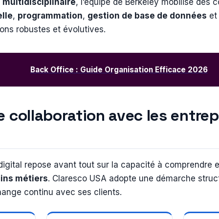
 multidisciplinaire
, l’équipe de Berkeley mobilise des
lle
,
programmation
,
gestion de base de données
e
ions robustes et évolutives.
Back Office : Guide Organisation Efficace 2026
 collaboration avec les entrep
s
 digital repose avant tout sur la capacité à comprendre 
ins métiers
. Claresco USA adopte une démarche struct
hange continu avec ses clients.