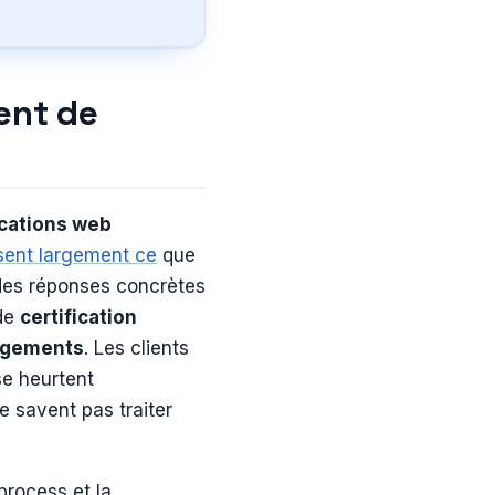
ent de
ications web
ssent largement ce
que
des réponses concrètes
 de
certification
gagements
. Les clients
se heurtent
e savent pas traiter
process et la