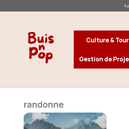
Aller
À 
au
contenu
Culture & Tou
Gestion de Proje
randonne