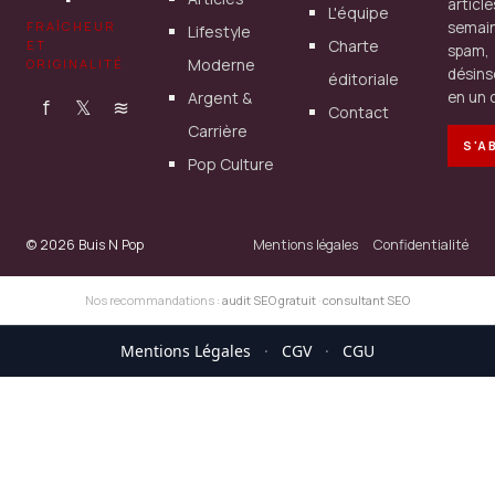
articl
L'équipe
FRAÎCHEUR
semain
Lifestyle
Charte
ET
spam,
Moderne
ORIGINALITÉ
désins
éditoriale
Argent &
en un c
f
𝕏
≋
Contact
Carrière
S'A
Pop Culture
© 2026 Buis N Pop
Mentions légales
Confidentialité
Nos recommandations :
audit SEO gratuit
·
consultant SEO
Mentions Légales
·
CGV
·
CGU