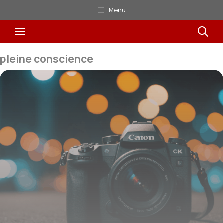
Aller
Menu
au
Menu
contenu
pleine conscience