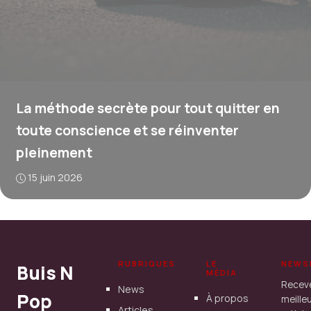
La méthode secrète pour tout quitter en
toute conscience et se réinventer
pleinement
15 juin 2026
RUBRIQUES
LE
NEWS
Buis N
MÉDIA
Recev
News
Pop
À propos
meille
Articles