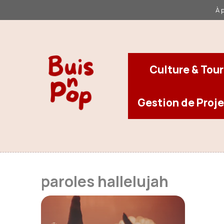
Aller
À 
au
contenu
Culture & Tou
Gestion de Proje
paroles hallelujah