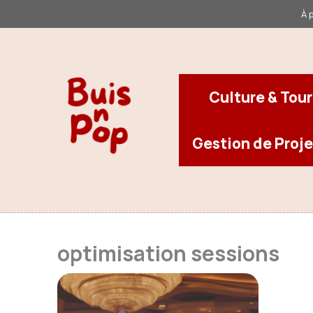
Aller
À 
au
contenu
Culture & Tou
Gestion de Proje
optimisation sessions