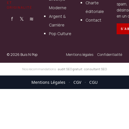
Charte
ET
spam,
Moderne
ORIGINALITÉ
désins
éditoriale
Argent &
en un c
f
𝕏
≋
Contact
Carrière
S'A
Pop Culture
© 2026 Buis N Pop
Mentions légales
Confidentialité
Nos recommandations :
audit SEO gratuit
·
consultant SEO
Mentions Légales
·
CGV
·
CGU