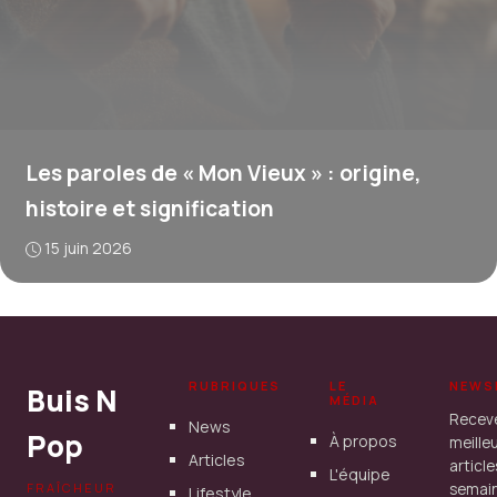
Les paroles de « Mon Vieux » : origine,
histoire et signification
15 juin 2026
RUBRIQUES
LE
NEWS
Buis N
MÉDIA
Recev
News
Pop
À propos
meille
Articles
articl
L'équipe
FRAÎCHEUR
semain
Lifestyle