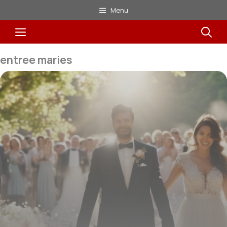
Aller
Menu
au
Menu
contenu
entree maries