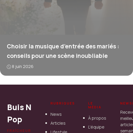
Choisir la musique d’entrée des mariés :
conseils pour une scène inoubliable
8 juin 2026
RUBRIQUES
LE
NEWS
Buis N
MÉDIA
Recev
News
Pop
À propos
meille
Articles
articl
L'équipe
FRAÎCHEUR
semain
Lifestyle