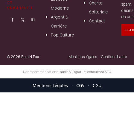
Charte
ET
spam,
Moderne
ORIGINALITÉ
désins
éditoriale
Argent &
en un c
f
𝕏
≋
Contact
Carrière
S'A
Pop Culture
© 2026 Buis N Pop
Mentions légales
Confidentialité
Nos recommandations :
audit SEO gratuit
·
consultant SEO
Mentions Légales
·
CGV
·
CGU