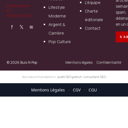
articl
L'équipe
FRAÎCHEUR
semain
Lifestyle
Charte
ET
spam,
Moderne
ORIGINALITÉ
désins
éditoriale
Argent &
en un c
f
𝕏
≋
Contact
Carrière
S'A
Pop Culture
© 2026 Buis N Pop
Mentions légales
Confidentialité
Nos recommandations :
audit SEO gratuit
·
consultant SEO
Mentions Légales
·
CGV
·
CGU