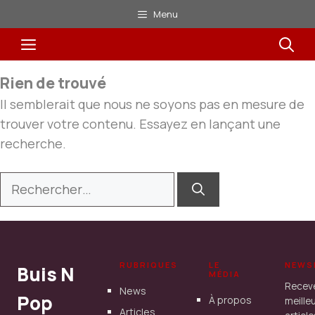
Aller
Menu
au
Menu
contenu
Rien de trouvé
Il semblerait que nous ne soyons pas en mesure de
trouver votre contenu. Essayez en lançant une
recherche.
Rechercher :
RUBRIQUES
LE
NEWS
Buis N
MÉDIA
Recev
News
Pop
À propos
meille
Articles