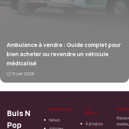
Ambulance à vendre : Guide complet pour
bien acheter ou revendre un véhicule
médicalisé
15 juin 2026
RUBRIQUES
LE
NEWS
Buis N
MÉDIA
Recev
News
Pop
À propos
meille
Articles