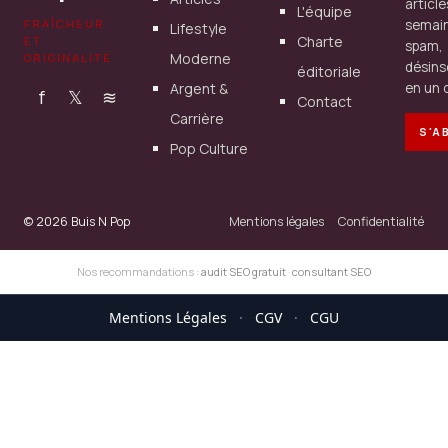
articl
L'équipe
FRAÎCHEUR
semain
Lifestyle
Charte
ET
spam,
Moderne
ORIGINALITÉ
désins
éditoriale
Argent &
en un c
f
𝕏
≋
Contact
Carrière
S'A
Pop Culture
© 2026 Buis N Pop
Mentions légales
Confidentialité
Nos recommandations :
audit SEO gratuit
·
consultant SEO
Mentions Légales
·
CGV
·
CGU