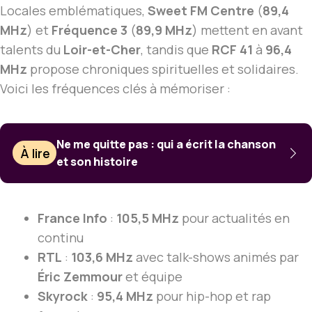
Locales emblématiques,
Sweet FM Centre
(
89,4
MHz
) et
Fréquence 3
(
89,9 MHz
) mettent en avant
talents du
Loir-et-Cher
, tandis que
RCF 41
à
96,4
MHz
propose chroniques spirituelles et solidaires.
Voici les fréquences clés à mémoriser :
Ne me quitte pas : qui a écrit la chanson
À lire
et son histoire
France Info
:
105,5 MHz
pour actualités en
continu
RTL
:
103,6 MHz
avec talk-shows animés par
Éric Zemmour
et équipe
Skyrock
:
95,4 MHz
pour hip-hop et rap