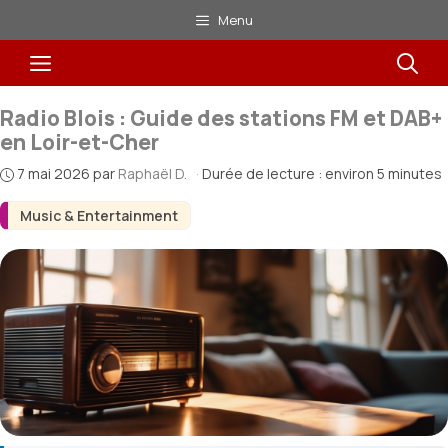
Aller
Menu
au
Menu
contenu
Radio Blois : Guide des stations FM et DAB+
en Loir-et-Cher
7 mai 2026
par
Raphaël D.
·
Durée de lecture : environ 5 minutes
Music & Entertainment