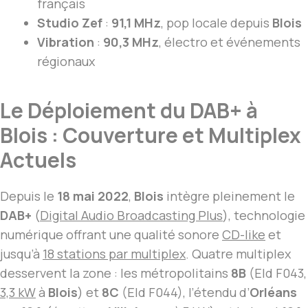
français
Studio Zef
:
91,1 MHz
, pop locale depuis
Blois
Vibration
:
90,3 MHz
, électro et événements
régionaux
Le Déploiement du DAB+ à
Blois : Couverture et Multiplex
Actuels
Depuis le
18 mai 2022
,
Blois
intègre pleinement le
DAB+
(
Digital Audio Broadcasting Plus
), technologie
numérique offrant une qualité sonore
CD-like
et
jusqu’à
18 stations par multiplex
. Quatre multiplex
desservent la zone : les métropolitains
8B
(EId F043,
3,3 kW
à
Blois
) et
8C
(EId F044), l’étendu d’
Orléans