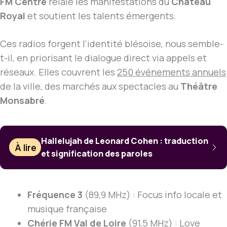
FM Centre
relaie les manifestations du
Château
Royal
et soutient les talents émergents.
Ces radios forgent l’identité blésoise, nous semble-
t-il, en priorisant le dialogue direct via appels et
réseaux. Elles couvrent les
250 événements annuels
de la ville, des marchés aux spectacles au
Théâtre
Monsabré
.
Hallelujah de Leonard Cohen : traduction
À lire
et signification des paroles
Fréquence 3
(89,9 MHz) : Focus info locale et
musique française
Chérie FM Val de Loire
(91,5 MHz) : Love