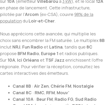
sur
10A
(émetteur
Villebarou
à
3 kW
), et le local
12A
en phase de lancement. Cette infrastructure,
pilotée par l’
Arcom
(ex-CSA), couvre
98% de la
population
du
Loir-et-Cher
.
Nous apprécions cette avancée, qui multiplie les
choix sans encombrer la FM saturée. Le multiplex
8B
inclut
NRJ
,
Fun Radio
et
Latina
, tandis que
8C
propose
BFM Radio
,
Europe 1
et radios publiques.
Sur
10A
,
Ici Orléans
et
TSF Jazz
enrichissent l’offre
régionale. Pour vérifier la réception, consultez les
cartes interactives des émetteurs.
Canal 8B
:
Air Zen
,
Chérie FM
,
Nostalgie
Canal 8C
:
RMC
,
RFM
,
Mouv’
Canal 10A
:
Beur FM
,
Radio FG
,
Sud Radio