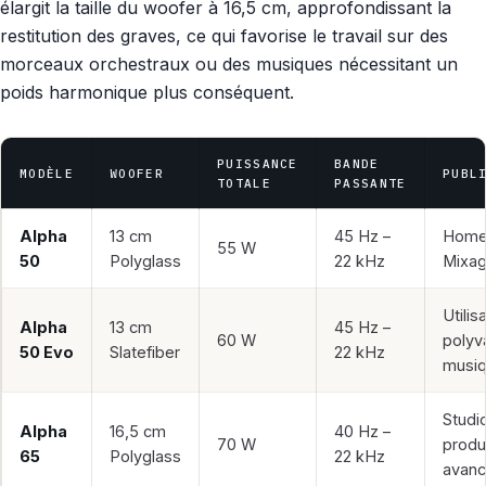
élargit la taille du woofer à 16,5 cm, approfondissant la
restitution des graves, ce qui favorise le travail sur des
morceaux orchestraux ou des musiques nécessitant un
poids harmonique plus conséquent.
PUISSANCE
BANDE
MODÈLE
WOOFER
PUBL
TOTALE
PASSANTE
Alpha
13 cm
45 Hz –
Home-
55 W
50
Polyglass
22 kHz
Mixag
Utilis
Alpha
13 cm
45 Hz –
60 W
polyv
50 Evo
Slatefiber
22 kHz
musi
Studi
Alpha
16,5 cm
40 Hz –
70 W
produ
65
Polyglass
22 kHz
avanc