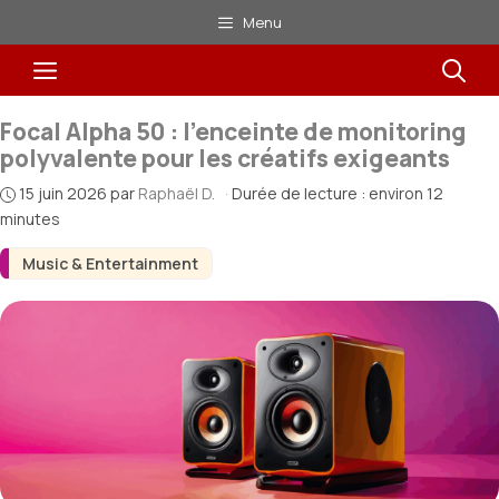
Aller
Menu
au
Menu
contenu
Focal Alpha 50 : l’enceinte de monitoring
polyvalente pour les créatifs exigeants
15 juin 2026
par
Raphaël D.
·
Durée de lecture : environ 12
minutes
Music & Entertainment