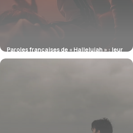
Paroles françaises de « Hallelujah » : leur
signification et téléchargement PDF
22 juin 2026