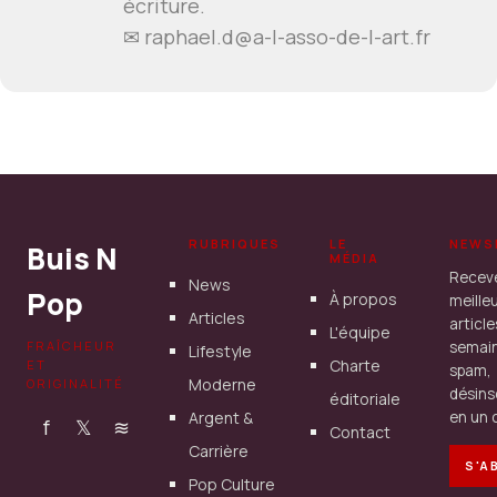
écriture.
✉
raphael.d@a-l-asso-de-l-art.fr
RUBRIQUES
LE
NEWS
Buis N
MÉDIA
Recev
News
Pop
À propos
meille
Articles
articl
L'équipe
FRAÎCHEUR
semain
Lifestyle
Charte
ET
spam,
Moderne
ORIGINALITÉ
désins
éditoriale
Argent &
en un c
f
𝕏
≋
Contact
Carrière
S'A
Pop Culture