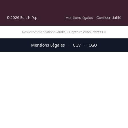
© 2026 Buis N Pop
Mentions légales
Confidentialité
Nos recommandations :
audit SEO gratuit
·
consultant SEO
Mentions Légales
·
CGV
·
CGU